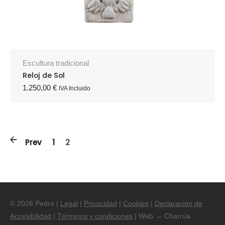
Escultura tradicional
Reloj de Sol
1.250,00
€
IVA Incluido
Prev
1
2
© 2026 Pedra |
Legal
|
Privacidad
|
Cookies
|
Declaración de
Accesibilidad
|
Términos y condiciones
| Web → Charrúa