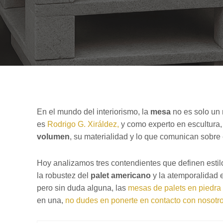
En el mundo del interiorismo, la
mesa
no es solo un
es
Rodrigo G. Xiráldez,
y como experto en escultura, 
volumen
, su materialidad y lo que comunican sobre 
Hoy analizamos tres contendientes que definen estilos
la robustez del
palet americano
y la atemporalidad 
pero sin duda alguna, las
mesas de palets en piedra
en una,
no dudes en ponerte en contacto con nosotr