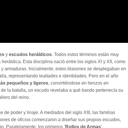
es
y
escudos heráldicos
. Todos estos términos están muy
heráldica. Esta disciplina nació entre los siglos XI y XII, como
s y armaduras. Inicialmente, estos blasones se desplegaban en
la, representando lealtades e identidades. Pero en el año
ás pequeños y ligeros
, convirtiéndose en lienzos en
 de la batalla, un escudo revelaba a qué bando pertenecía su
llero del reino.
e de poder y linaje. A mediados del siglo XIII, las familias
iones de oficios comenzaron a diseñar sus propios escudos,
n. Paralelamente, los primeros ‘
Rollos de Armas
‘,