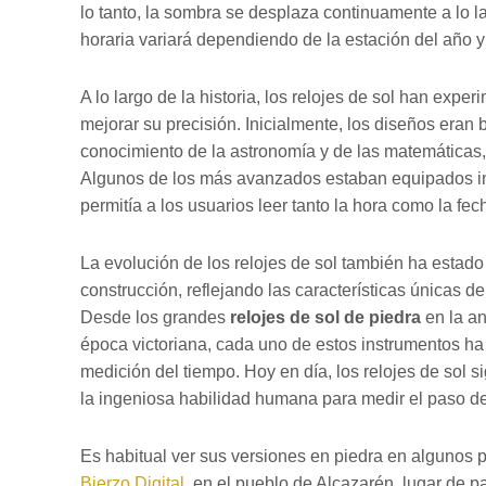
lo tanto, la sombra se desplaza continuamente a lo l
horaria variará dependiendo de la estación del año y 
A lo largo de la historia, los relojes de sol han exp
mejorar su precisión. Inicialmente, los diseños eran
conocimiento de la astronomía y de las matemáticas
Algunos de los más avanzados estaban equipados i
permitía a los usuarios leer tanto la hora como la fec
La evolución de los relojes de sol también ha estad
construcción, reflejando las características únicas de
Desde los grandes
relojes de sol de piedra
en la an
época victoriana, cada uno de estos instrumentos ha a
medición del tiempo. Hoy en día, los relojes de sol 
la ingeniosa habilidad humana para medir el paso de
Es habitual ver sus versiones en piedra en algunos 
Bierzo Digital
, en el pueblo de Alcazarén, lugar de p