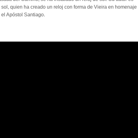
e sol, quien ha creado un reloj con forma de Vieira en homenaje
 el Apóstol Santiago.