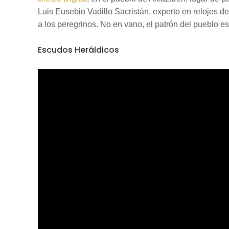
Luis Eusebio Vadillo Sacristán, experto en relojes d
a los peregrinos. No en vano, el patrón del pueblo es
Escudos Heráldicos