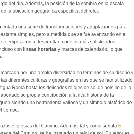
argo del día. Además, la posición de la sombra en la escala
de la ubicación geográfica específica del reloj.
erimentado una serie de transformaciones y adaptaciones para
 bastante simples, pero a medida que se fue avanzando en el
, se empezaron a desarrollar modelos más sofisticados.
ncluso con
líneas horarias
y marcas de calendario, lo que
ha.
o marcada por una amplia diversidad en términos de su diseño y
 las diferentes culturas y geografías en las que se han utilizado.
tigua Roma hasta los delicados relojes de sol de bolsillo de la
portado su propia contribución a la rica historia de la
siguen siendo una herramienta valiosa y un símbolo histórico de
l tiempo.
pazos e iglesias del Camino. Además, tal y como señala
El
asada del Camino, se ha instalado un reloj de sol. Su autor es