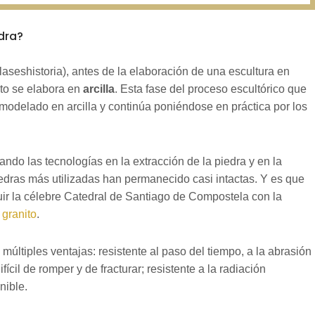
edra?
aseshistoria), antes de la elaboración de una escultura en
eto se elabora en
arcilla
. Esta fase del proceso escultórico que
delado en arcilla y continúa poniéndose en práctica por los
ando las tecnologías en la extracción de la piedra y en la
iedras más utilizadas han permanecido casi intactas. Y es que
ruir la célebre Catedral de Santiago de Compostela con la
l
granito
.
s múltiples ventajas: resistente al paso del tiempo, a la abrasión
fícil de romper y de fracturar; resistente a la radiación
enible.